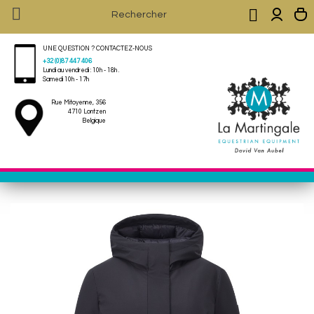


UNE QUESTION ? CONTACTEZ-NOUS
+32 (0)87 447 406
Lundi au vendredi : 10h - 18h .
Samedi 10h - 17h
Rue Mitoyenne, 356
4710 Lontzen
Belgique