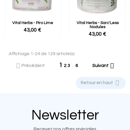
Vital Herbs - Piro Lime
Vital Herbs - Sarc'Less
Nodules
43,00 €
43,00 €
Affichage 1-24 de 129 article(s)
1


Précédent
2
3
…
6
Suivant

Retour en haut
Newsletter