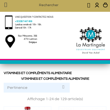


UNE QUESTION ? CONTACTEZ-NOUS
+32 (0)87 447 406
Lundi au vendredi : 10h - 18h .
Samedi 10h - 17h
Rue Mitoyenne, 356
4710 Lontzen
Belgique
VITAMINES ET COMPLÉMENTS ALIMENTAIRE
VITAMINES ET COMPLÉMENTS ALIMENTAIRE

Pertinence
Affichage 1-24 de 129 article(s)