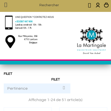


UNE QUESTION ? CONTACTEZ-NOUS
+32 (0)87 447 406
Lundi au vendredi : 10h - 18h .
Samedi 10h - 17h
Rue Mitoyenne, 356
4710 Lontzen
Belgique
FILET
FILET

Pertinence
Affichage 1-24 de 51 article(s)