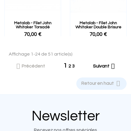
Metalab - Filet John
Metalab - Filet John
Whitaker Torsadé
Whitaker Double Brisure
70,00 €
70,00 €
Affichage 1-24 de 51 article(s)
1


Précédent
2
3
Suivant

Retour en haut
Newsletter