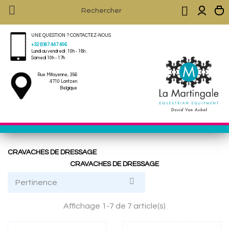


UNE QUESTION ? CONTACTEZ-NOUS
+32 (0)87 447 406
Lundi au vendredi : 10h - 18h .
Samedi 10h - 17h
Rue Mitoyenne, 356
4710 Lontzen
Belgique
CRAVACHES DE DRESSAGE
CRAVACHES DE DRESSAGE

Pertinence
Affichage 1-7 de 7 article(s)