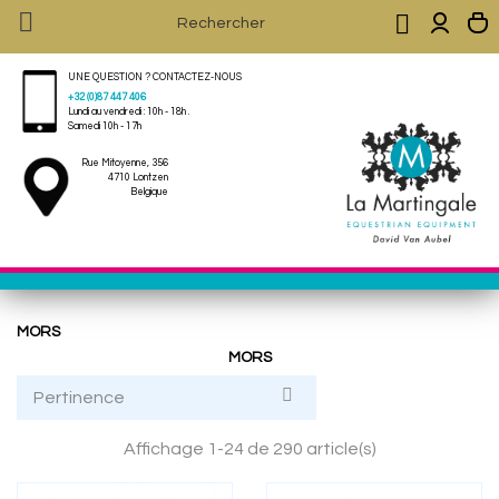


UNE QUESTION ? CONTACTEZ-NOUS
+32 (0)87 447 406
Lundi au vendredi : 10h - 18h .
Samedi 10h - 17h
Rue Mitoyenne, 356
4710 Lontzen
Belgique
MORS
MORS

Pertinence
Affichage 1-24 de 290 article(s)