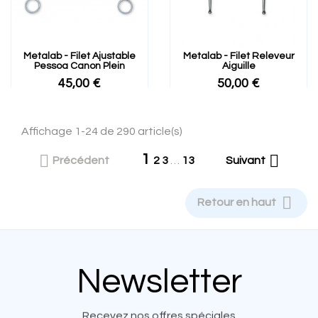
Metalab - Filet Ajustable
Metalab - Filet Releveur
Pessoa Canon Plein
Aiguille
45,00 €
50,00 €
Affichage 1-24 de 290 article(s)
1


Précédent
2
3
…
13
Suivant

Retour en haut
Newsletter