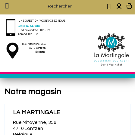


UNE QUESTION ? CONTACTEZ-NOUS
+32 (0)87 447 406
Lundi au vendredi : 10h - 18h .
Samedi 10h - 17h
Rue Mitoyenne, 356
4710 Lontzen
Belgique
Notre magasin
LA MARTINGALE
Rue Mitoyenne, 356
4710 Lontzen
Belgique