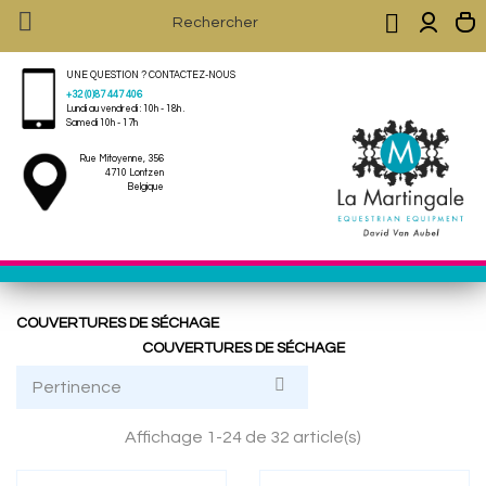


UNE QUESTION ? CONTACTEZ-NOUS
+32 (0)87 447 406
Lundi au vendredi : 10h - 18h .
Samedi 10h - 17h
Rue Mitoyenne, 356
4710 Lontzen
Belgique
COUVERTURES DE SÉCHAGE
COUVERTURES DE SÉCHAGE

Pertinence
Affichage 1-24 de 32 article(s)