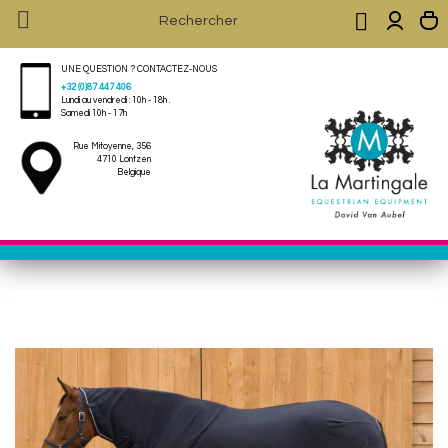


UNE QUESTION ? CONTACTEZ-NOUS
+32 (0)87 447 406
Lundi au vendredi : 10h - 18h .
Samedi 10h - 17h
Rue Mitoyenne, 356
4710 Lontzen
Belgique