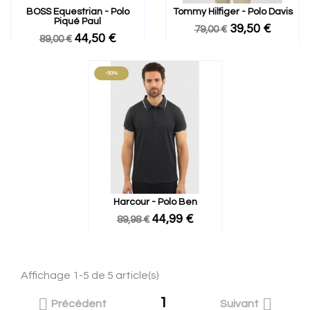
BOSS Equestrian - Polo
Tommy Hilfiger - Polo Davis
Piqué Paul
39,50 €
79,00 €
44,50 €
89,00 €
-50%
Harcour - Polo Ben
44,99 €
89,98 €
Affichage 1-5 de 5 article(s)
1


Précédent
Suivant