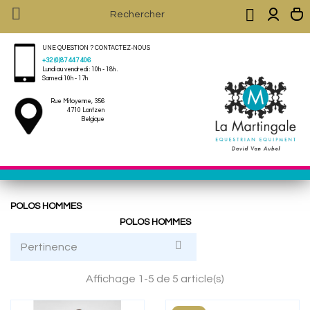


UNE QUESTION ? CONTACTEZ-NOUS
+32 (0)87 447 406
Lundi au vendredi : 10h - 18h .
Samedi 10h - 17h
Rue Mitoyenne, 356
4710 Lontzen
Belgique
POLOS HOMMES
POLOS HOMMES

Pertinence
Affichage 1-5 de 5 article(s)