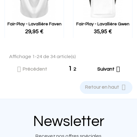
Fair-Play - Lavallière Faven
Fair-Play - Lavallière Gwen
29,95 €
35,95 €
Affichage 1-24 de 34 article(s)
1


Précédent
2
Suivant

Retour en haut
Newsletter