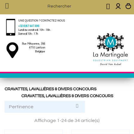


UNE QUESTION ? CONTACTEZ-NOUS
+32 (0)87 447 406
Lundi au vendredi : 10h - 18h .
Samedi 10h - 17h
Rue Mitoyenne, 356
4710 Lontzen
Belgique
CRAVATTES, LAVALLIÈRES & DIVERS CONCOURS
CRAVATTES, LAVALLIÈRES & DIVERS CONCOURS

Pertinence
Affichage 1-24 de 34 article(s)