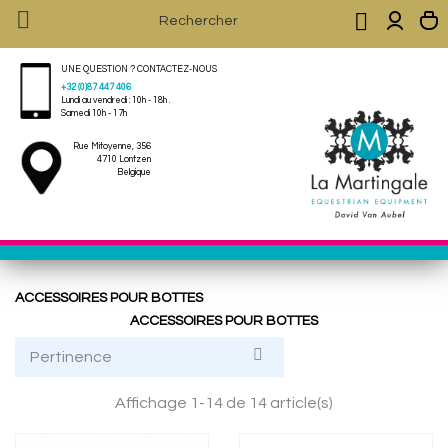


UNE QUESTION ? CONTACTEZ-NOUS
+32 (0)87 447 406
Lundi au vendredi : 10h - 18h .
Samedi 10h - 17h
Rue Mitoyenne, 356
4710 Lontzen
Belgique
ACCESSOIRES POUR BOTTES
ACCESSOIRES POUR BOTTES

Pertinence
Affichage 1-14 de 14 article(s)