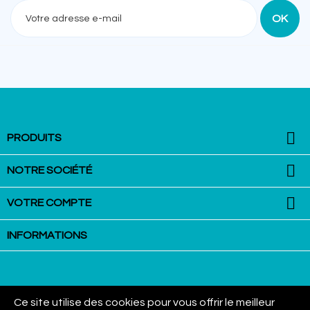

PRODUITS

NOTRE SOCIÉTÉ

VOTRE COMPTE
INFORMATIONS
Ce site utilise des cookies pour vous offrir le meilleur
La Martingale - Equestrian Equipment : VAN AUBEL Group SPRL - Rue