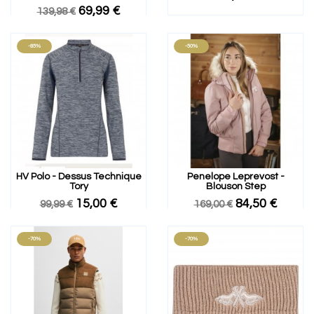
69,99 €
139,98 €
-85%
-50%
HV Polo - Dessus Technique
Penelope Leprevost -
Tory
Blouson Step
15,00 €
84,50 €
99,99 €
169,00 €
-70%
-70%