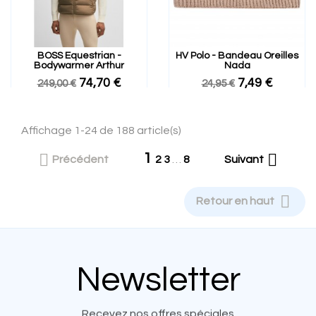
BOSS Equestrian -
HV Polo - Bandeau Oreilles
Bodywarmer Arthur
Nada
74,70 €
7,49 €
249,00 €
24,95 €
Affichage 1-24 de 188 article(s)
1


Précédent
2
3
…
8
Suivant

Retour en haut
Newsletter