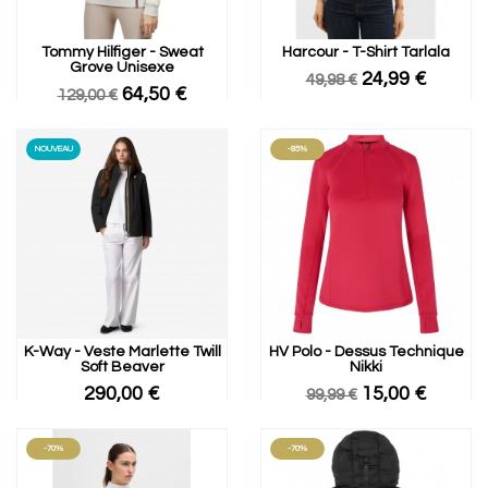
Tommy Hilfiger - Sweat
Harcour - T-Shirt Tarlala
Grove Unisexe
24,99 €
49,98 €
64,50 €
129,00 €
NOUVEAU
-85%
K-Way - Veste Marlette Twill
HV Polo - Dessus Technique
Soft Beaver
Nikki
290,00 €
15,00 €
99,99 €
-70%
-70%