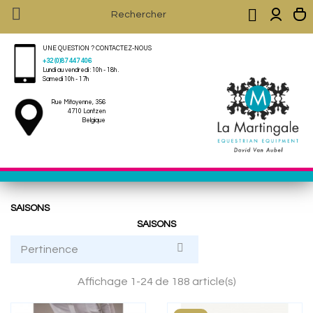


UNE QUESTION ? CONTACTEZ-NOUS
+32 (0)87 447 406
Lundi au vendredi : 10h - 18h .
Samedi 10h - 17h
Rue Mitoyenne, 356
4710 Lontzen
Belgique
SAISONS
SAISONS

Pertinence
Affichage 1-24 de 188 article(s)