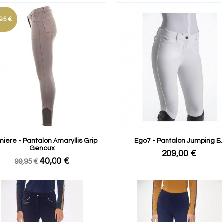
95 €
iere - Pantalon Amaryllis Grip
Ego7 - Pantalon Jumping E
Genoux
209,00 €
40,00 €
99,95 €