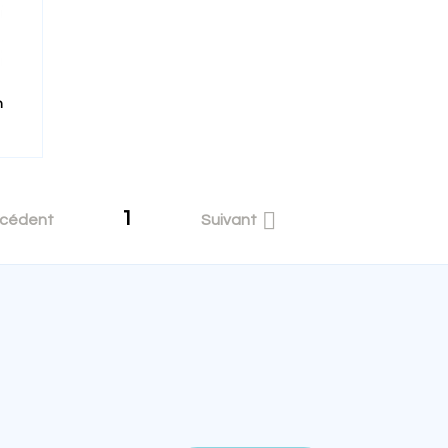
n
1

écédent
Suivant