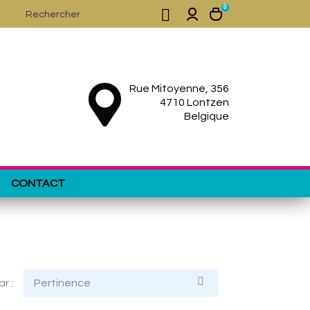
0

Rue Mitoyenne, 356
4710 Lontzen
Belgique
CONTACT

ar :
Pertinence