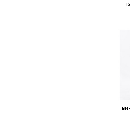
To
BR 