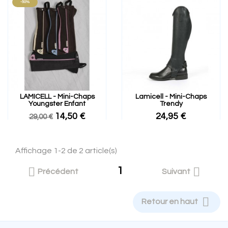
-50%
LAMICELL - Mini-Chaps
Lamicell - Mini-Chaps
Youngster Enfant
Trendy
14,50 €
24,95 €
29,00 €
Affichage 1-2 de 2 article(s)
1


Précédent
Suivant

Retour en haut