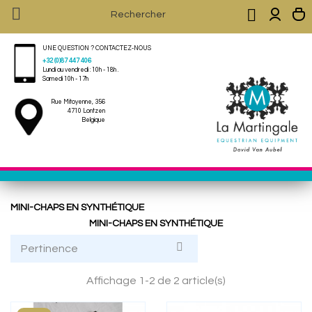


UNE QUESTION ? CONTACTEZ-NOUS
+32 (0)87 447 406
Lundi au vendredi : 10h - 18h .
Samedi 10h - 17h
Rue Mitoyenne, 356
4710 Lontzen
Belgique
MINI-CHAPS EN SYNTHÉTIQUE
MINI-CHAPS EN SYNTHÉTIQUE

Pertinence
Affichage 1-2 de 2 article(s)