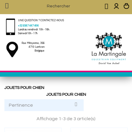


UNE QUESTION ? CONTACTEZ-NOUS
+32 (0)87 447 406
Lundi au vendredi : 10h - 18h .
Samedi 10h - 17h
Rue Mitoyenne, 356
4710 Lontzen
Belgique
JOUETS POUR CHIEN
JOUETS POUR CHIEN

Pertinence
Affichage 1-3 de 3 article(s)