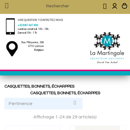


UNE QUESTION ? CONTACTEZ-NOUS
+32 (0)87 447 406
Lundi au vendredi : 10h - 18h .
Samedi 10h - 17h
Rue Mitoyenne, 356
4710 Lontzen
Belgique
CASQUETTES, BONNETS, ÉCHARPPES
CASQUETTES, BONNETS, ÉCHARPPES

Pertinence
Affichage 1-24 de 29 article(s)