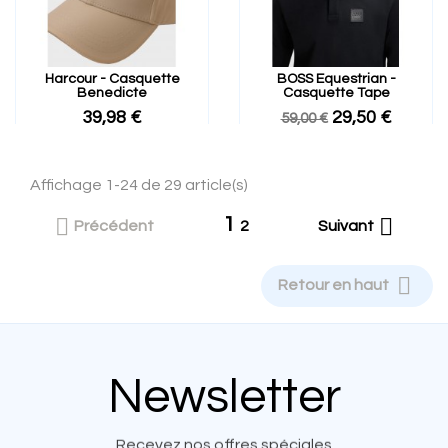
Harcour - Casquette
BOSS Equestrian -
Benedicte
Casquette Tape
39,98 €
29,50 €
59,00 €
Affichage 1-24 de 29 article(s)
1


Précédent
2
Suivant

Retour en haut
Newsletter