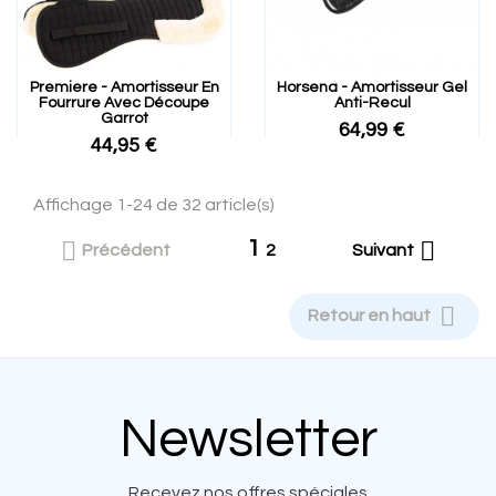
Premiere - Amortisseur En
Horsena - Amortisseur Gel
Fourrure Avec Découpe
Anti-Recul
Garrot
64,99 €
44,95 €
Affichage 1-24 de 32 article(s)
1


Précédent
2
Suivant

Retour en haut
Newsletter