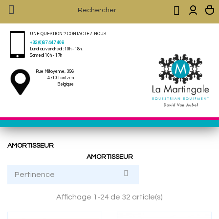


UNE QUESTION ? CONTACTEZ-NOUS
+32 (0)87 447 406
Lundi au vendredi : 10h - 18h .
Samedi 10h - 17h
Rue Mitoyenne, 356
4710 Lontzen
Belgique
AMORTISSEUR
AMORTISSEUR

Pertinence
Affichage 1-24 de 32 article(s)