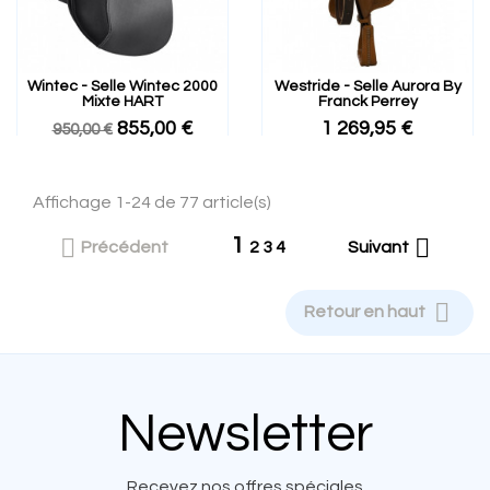
Wintec - Selle Wintec 2000
Westride - Selle Aurora By
Mixte HART
Franck Perrey
855,00 €
1 269,95 €
950,00 €
Affichage 1-24 de 77 article(s)
1


Précédent
2
3
4
Suivant

Retour en haut
Newsletter