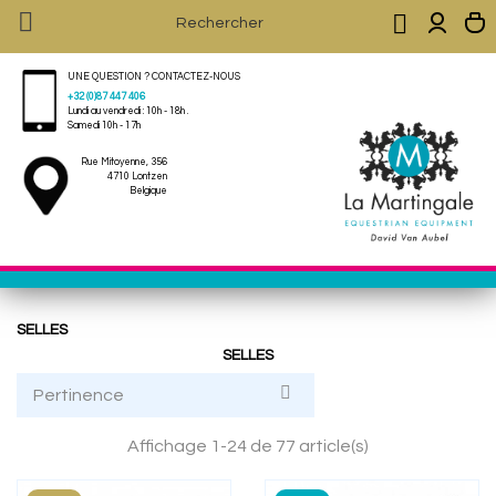


UNE QUESTION ? CONTACTEZ-NOUS
+32 (0)87 447 406
Lundi au vendredi : 10h - 18h .
Samedi 10h - 17h
Rue Mitoyenne, 356
4710 Lontzen
Belgique
SELLES
SELLES

Pertinence
Affichage 1-24 de 77 article(s)