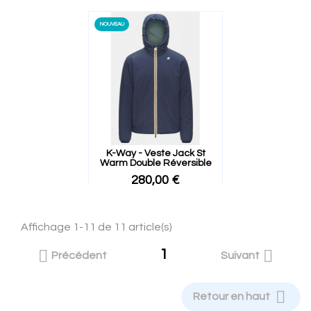
NOUVEAU
K-Way - Veste Jack St
Warm Double Réversible
280,00 €
Affichage 1-11 de 11 article(s)
1


Précédent
Suivant

Retour en haut