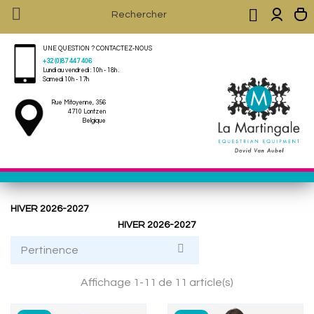


UNE QUESTION ? CONTACTEZ-NOUS
+32 (0)87 447 406
Lundi au vendredi : 10h - 18h .
Samedi 10h - 17h
Rue Mitoyenne, 356
4710 Lontzen
Belgique
HIVER 2026-2027
HIVER 2026-2027

Pertinence
Affichage 1-11 de 11 article(s)