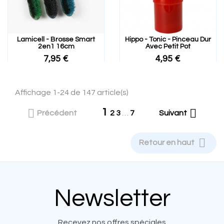
Lamicell - Brosse Smart
Hippo - Tonic - Pinceau Dur
2en1 16cm
Avec Petit Pot
7,95 €
4,95 €
Affichage 1-24 de 147 article(s)
1


Précédent
2
3
…
7
Suivant

Retour en haut
Newsletter