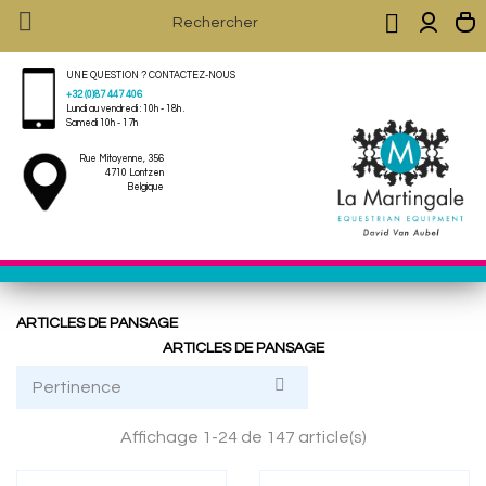


UNE QUESTION ? CONTACTEZ-NOUS
+32 (0)87 447 406
Lundi au vendredi : 10h - 18h .
Samedi 10h - 17h
Rue Mitoyenne, 356
4710 Lontzen
Belgique
ARTICLES DE PANSAGE
ARTICLES DE PANSAGE

Pertinence
Affichage 1-24 de 147 article(s)