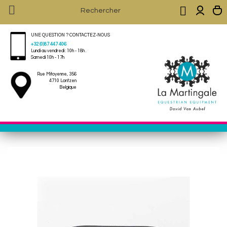


UNE QUESTION ? CONTACTEZ-NOUS
+32 (0)87 447 406
Lundi au vendredi : 10h - 18h .
Samedi 10h - 17h
Rue Mitoyenne, 356
4710 Lontzen
Belgique