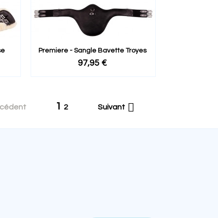
se
Premiere - Sangle Bavette Troyes
97,95 €
1

écédent
2
Suivant