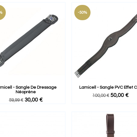
%
-50%
micell - Sangle De Dressage
Lamicell - Sangle PVC Effet C
Néoprène
50,00 €
100,00 €
30,00 €
59,99 €