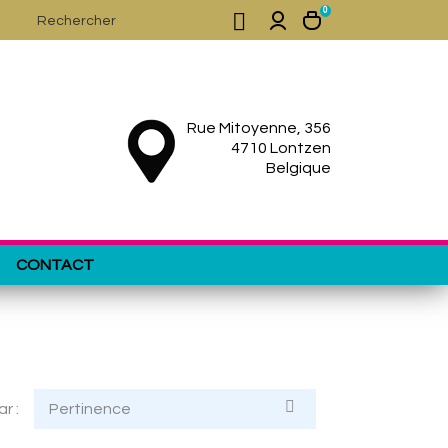
0

Rue Mitoyenne, 356
4710 Lontzen
Belgique
CONTACT

ar :
Pertinence