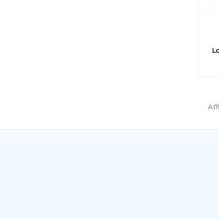
La
Aff