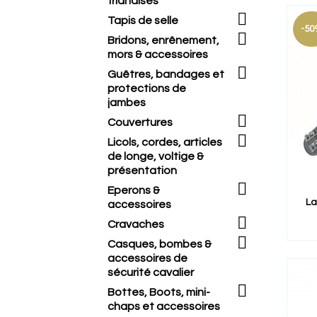
friandises

Tapis de selle
-50

Bridons, enrênement,
mors & accessoires

Guêtres, bandages et
protections de
jambes

Couvertures

Licols, cordes, articles
de longe, voltige &
présentation

Eperons &
La
accessoires

Cravaches

Casques, bombes &
accessoires de
sécurité cavalier

Bottes, Boots, mini-
chaps et accessoires