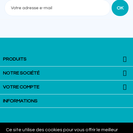

PRODUITS

NOTRE SOCIÉTÉ

VOTRE COMPTE
INFORMATIONS
Ce site utilise des cookies pour vous offrir le meilleur
La Martingale - Equestrian Equipment : VAN AUBEL Group SPRL - Rue