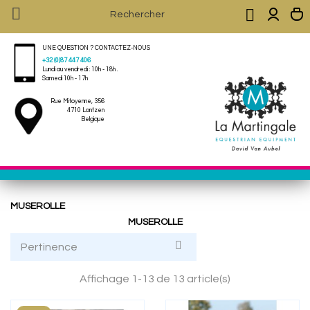


UNE QUESTION ? CONTACTEZ-NOUS
+32 (0)87 447 406
Lundi au vendredi : 10h - 18h .
Samedi 10h - 17h
Rue Mitoyenne, 356
4710 Lontzen
Belgique
MUSEROLLE
MUSEROLLE

Pertinence
Affichage 1-13 de 13 article(s)