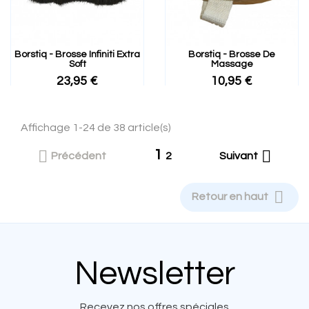
Borstiq - Brosse Infiniti Extra
Borstiq - Brosse De
Soft
Massage
23,95 €
10,95 €
Affichage 1-24 de 38 article(s)
1


Précédent
2
Suivant

Retour en haut
Newsletter