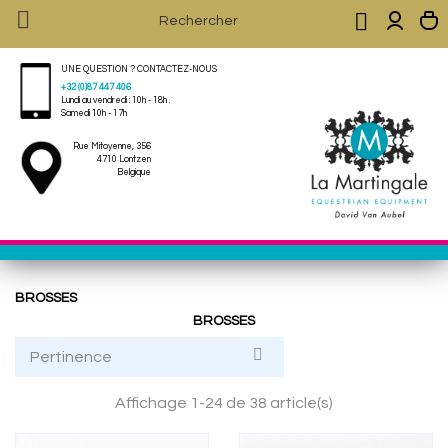


UNE QUESTION ? CONTACTEZ-NOUS
+32 (0)87 447 406
Lundi au vendredi : 10h - 18h .
Samedi 10h - 17h
Rue Mitoyenne, 356
4710 Lontzen
Belgique
BROSSES
BROSSES

Pertinence
Affichage 1-24 de 38 article(s)