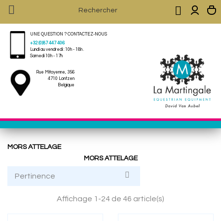


UNE QUESTION ? CONTACTEZ-NOUS
+32 (0)87 447 406
Lundi au vendredi : 10h - 18h .
Samedi 10h - 17h
Rue Mitoyenne, 356
4710 Lontzen
Belgique
MORS ATTELAGE
MORS ATTELAGE

Pertinence
Affichage 1-24 de 46 article(s)