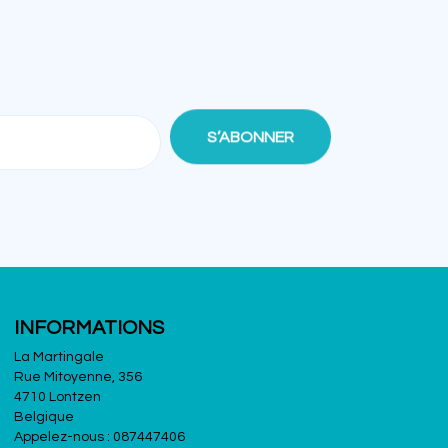
INFORMATIONS
La Martingale
Rue Mitoyenne, 356
4710 Lontzen
Belgique
Appelez-nous :
087447406