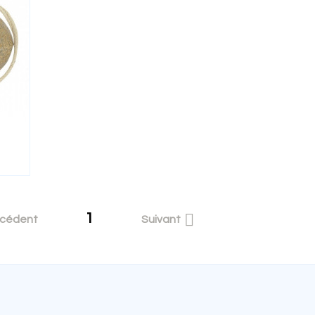
1

écédent
Suivant