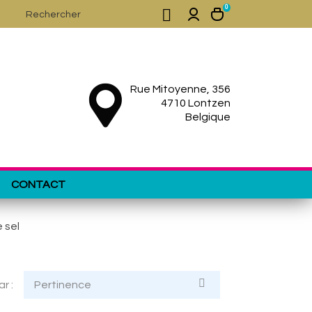
0

Rue Mitoyenne, 356
4710 Lontzen
Belgique
CONTACT
 sel

ar :
Pertinence