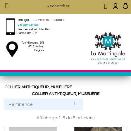


UNE QUESTION ? CONTACTEZ-NOUS
+32 (0)87 447 406
Lundi au vendredi : 10h - 18h .
Samedi 10h - 17h
Rue Mitoyenne, 356
4710 Lontzen
Belgique
COLLIER ANTI-TIQUEUR, MUSELIÈRE
COLLIER ANTI-TIQUEUR, MUSELIÈRE

Pertinence
Affichage 1-5 de 5 article(s)