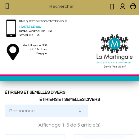


UNE QUESTION ? CONTACTEZ-NOUS
+32 (0)87 447 406
Lundi au vendredi : 10h - 18h .
Samedi 10h - 17h
Rue Mitoyenne, 356
4710 Lontzen
Belgique
ÉTIRIERS ET SEMELLES DIVERS
ÉTIRIERS ET SEMELLES DIVERS

Pertinence
Affichage 1-5 de 5 article(s)