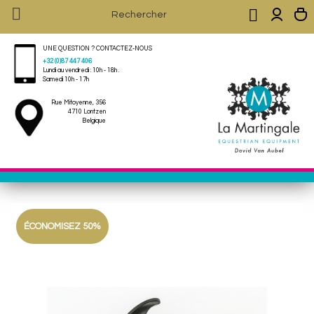


UNE QUESTION ? CONTACTEZ-NOUS
+32 (0)87 447 406
Lundi au vendredi : 10h - 18h .
Samedi 10h - 17h
Rue Mitoyenne, 356
4710 Lontzen
Belgique
ÉCONOMISEZ 50%