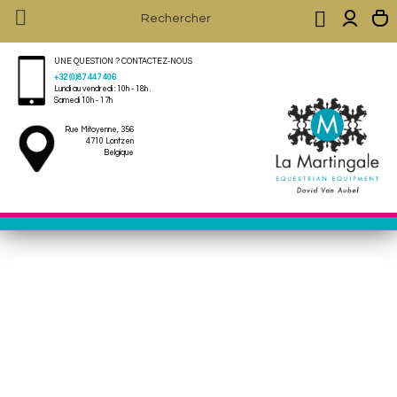


UNE QUESTION ? CONTACTEZ-NOUS
+32 (0)87 447 406
Lundi au vendredi : 10h - 18h .
Samedi 10h - 17h
Rue Mitoyenne, 356
4710 Lontzen
Belgique