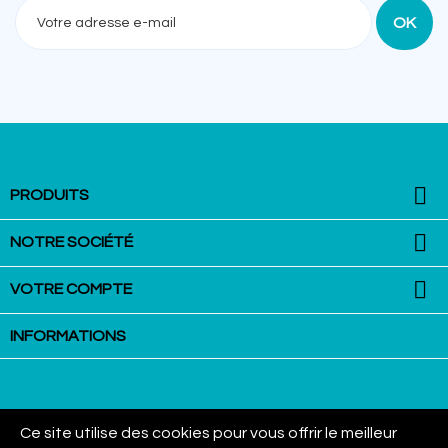

PRODUITS

NOTRE SOCIÉTÉ

VOTRE COMPTE
INFORMATIONS
Ce site utilise des cookies pour vous offrir le meilleur
La Martingale - Equestrian Equipment : VAN AUBEL Group SPRL - Rue