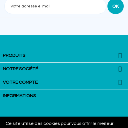

PRODUITS

NOTRE SOCIÉTÉ

VOTRE COMPTE
INFORMATIONS
Ce site utilise des cookies pour vous offrir le meilleur
La Martingale - Equestrian Equipment : VAN AUBEL Group SPRL - Rue