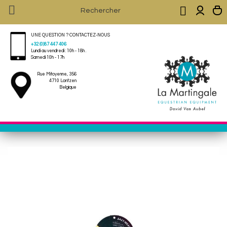


UNE QUESTION ? CONTACTEZ-NOUS
+32 (0)87 447 406
Lundi au vendredi : 10h - 18h .
Samedi 10h - 17h
Rue Mitoyenne, 356
4710 Lontzen
Belgique