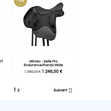
-10%
RT
Wintec - Selle Pro
Endurance/rando Wide
1 246,50 €
1 385,00 €
1

2
Suivant