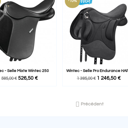
-10%
c - Selle Mixte Wintec 250
Wintec - Selle Pro Endurance HA
526,50 €
1 246,50 €
585,00 €
1 385,00 €

Précédent