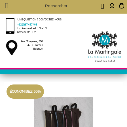


UNE QUESTION ? CONTACTEZ-NOUS
+32 (0)87 447 406
Lundi au vendredi : 10h - 18h .
Samedi 10h - 17h
Rue Mitoyenne, 356
4710 Lontzen
Belgique
ÉCONOMISEZ 50%