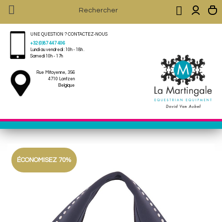


UNE QUESTION ? CONTACTEZ-NOUS
+32 (0)87 447 406
Lundi au vendredi : 10h - 18h .
Samedi 10h - 17h
Rue Mitoyenne, 356
4710 Lontzen
Belgique
ÉCONOMISEZ 70%