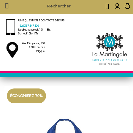


UNE QUESTION ? CONTACTEZ-NOUS
+32 (0)87 447 406
Lundi au vendredi : 10h - 18h .
Samedi 10h - 17h
Rue Mitoyenne, 356
4710 Lontzen
Belgique
ÉCONOMISEZ 70%