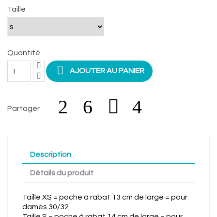
Taille
Quantité

AJOUTER AU PANIER
Partager
Description
Détails du produit
Taille XS = poche à rabat 13 cm de large = pour
dames 30/32
Taille S = poche à rabat 14 cm de large = pour