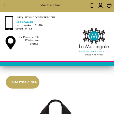


UNE QUESTION ? CONTACTEZ-NOUS
+32 (0)87 447 406
Lundi au vendredi : 10h - 18h .
Samedi 10h - 17h
Rue Mitoyenne, 356
4710 Lontzen
Belgique
ÉCONOMISEZ 70%