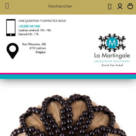


UNE QUESTION ? CONTACTEZ-NOUS
+32 (0)87 447 406
Lundi au vendredi : 10h - 18h .
Samedi 10h - 17h
Rue Mitoyenne, 356
4710 Lontzen
Belgique