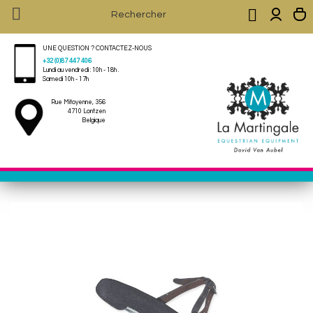


UNE QUESTION ? CONTACTEZ-NOUS
+32 (0)87 447 406
Lundi au vendredi : 10h - 18h .
Samedi 10h - 17h
Rue Mitoyenne, 356
4710 Lontzen
Belgique