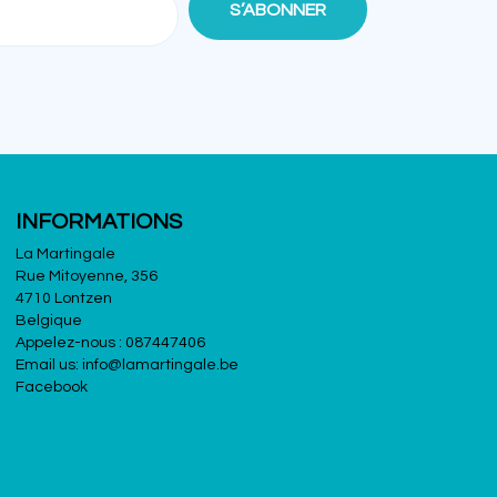
INFORMATIONS
La Martingale
Rue Mitoyenne, 356
4710 Lontzen
Belgique
Appelez-nous :
087447406
Email us:
info@lamartingale.be
Facebook