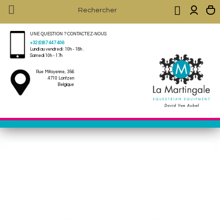


UNE QUESTION ? CONTACTEZ-NOUS
+32 (0)87 447 406
Lundi au vendredi : 10h - 18h .
Samedi 10h - 17h
Rue Mitoyenne, 356
4710 Lontzen
Belgique