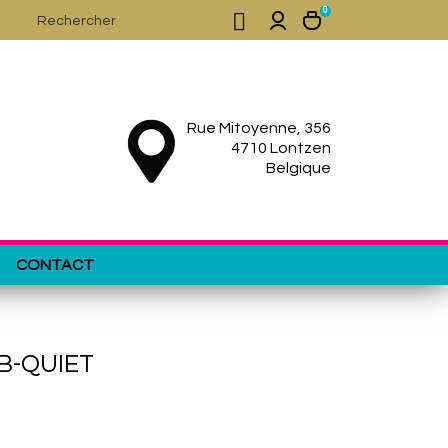
0

Rue Mitoyenne, 356
4710 Lontzen
Belgique
CONTACT
B-QUIET