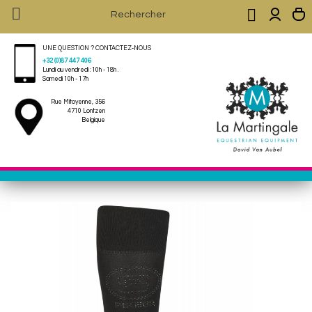


UNE QUESTION ? CONTACTEZ-NOUS
+32 (0)87 447 406
Lundi au vendredi : 10h - 18h .
Samedi 10h - 17h
Rue Mitoyenne, 356
4710 Lontzen
Belgique