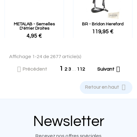
METALAB - Semelles
BR - Bridon Hereford
D'étrier Droites
119,95 €
4,95 €
Affichage 1-24 de 2677 article(s)
1


Précédent
2
3
…
112
Suivant

Retour en haut
Newsletter