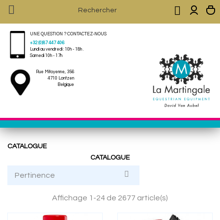


UNE QUESTION ? CONTACTEZ-NOUS
+32 (0)87 447 406
Lundi au vendredi : 10h - 18h .
Samedi 10h - 17h
Rue Mitoyenne, 356
4710 Lontzen
Belgique
CATALOGUE
CATALOGUE

Pertinence
Affichage 1-24 de 2677 article(s)