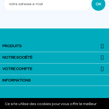

PRODUITS

NOTRE SOCIÉTÉ

VOTRE COMPTE
INFORMATIONS
Ce site utilise des cookies pour vous offrir le meilleur
La Martingale - Equestrian Equipment : VAN AUBEL Group SPRL - Rue
Mitoyenne, 356 - 4710 Lontzen - Belgique - Tel: 0032/87447406 - TVA: