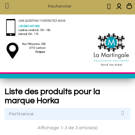


UNE QUESTION ? CONTACTEZ-NOUS
+32 (0)87 447 406
Lundi au vendredi : 10h - 18h .
Samedi 10h - 17h
Rue Mitoyenne, 356
4710 Lontzen
Belgique
Liste des produits pour la
marque Horka

Pertinence
Affichage 1-3 de 3 article(s)