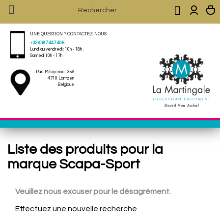


UNE QUESTION ? CONTACTEZ-NOUS
+32 (0)87 447 406
Lundi au vendredi : 10h - 18h .
Samedi 10h - 17h
Rue Mitoyenne, 356
4710 Lontzen
Belgique
Liste des produits pour la
marque Scapa-Sport
Veuillez nous excuser pour le désagrément.
Effectuez une nouvelle recherche