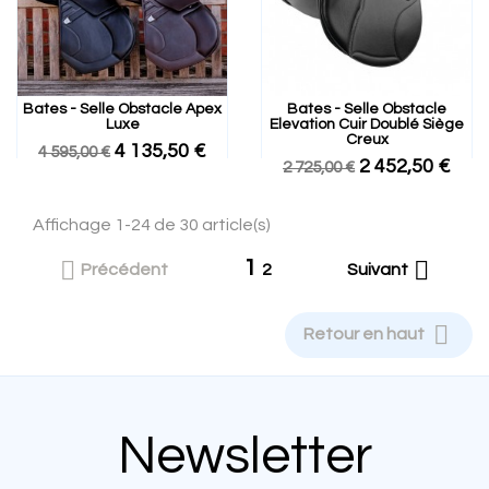
Bates - Selle Obstacle Apex
Bates - Selle Obstacle
Luxe
Elevation Cuir Doublé Siège
Creux
4 135,50 €
4 595,00 €
2 452,50 €
2 725,00 €
Affichage 1-24 de 30 article(s)
1


Précédent
2
Suivant

Retour en haut
Newsletter