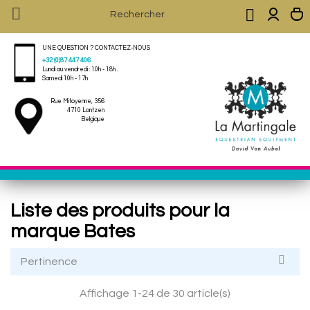


UNE QUESTION ? CONTACTEZ-NOUS
+32 (0)87 447 406
Lundi au vendredi : 10h - 18h .
Samedi 10h - 17h
Rue Mitoyenne, 356
4710 Lontzen
Belgique
Liste des produits pour la
marque Bates

Pertinence
Affichage 1-24 de 30 article(s)