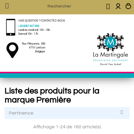


UNE QUESTION ? CONTACTEZ-NOUS
+32 (0)87 447 406
Lundi au vendredi : 10h - 18h .
Samedi 10h - 17h
Rue Mitoyenne, 356
4710 Lontzen
Belgique
Liste des produits pour la
marque Première

Pertinence
Affichage 1-24 de 160 article(s)