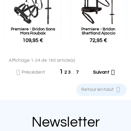
Premiere - Bridon Sans
Premiere - Bridon
Mors Roubaix
Shettland Ajaccio
109,95 €
72,95 €
Affichage 1-24 de 160 article(s)
1


Précédent
2
3
…
7
Suivant

Retour en haut
Newsletter