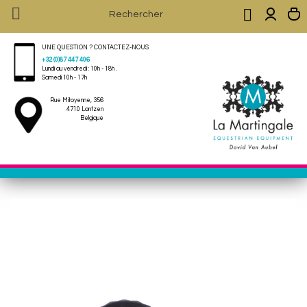


UNE QUESTION ? CONTACTEZ-NOUS
+32 (0)87 447 406
Lundi au vendredi : 10h - 18h .
Samedi 10h - 17h
Rue Mitoyenne, 356
4710 Lontzen
Belgique