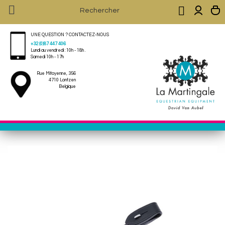


UNE QUESTION ? CONTACTEZ-NOUS
+32 (0)87 447 406
Lundi au vendredi : 10h - 18h .
Samedi 10h - 17h
Rue Mitoyenne, 356
4710 Lontzen
Belgique