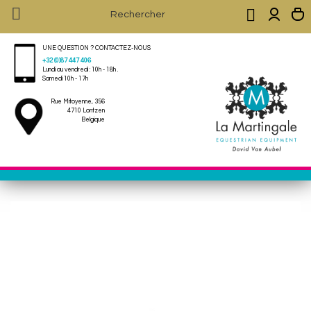


UNE QUESTION ? CONTACTEZ-NOUS
+32 (0)87 447 406
Lundi au vendredi : 10h - 18h .
Samedi 10h - 17h
Rue Mitoyenne, 356
4710 Lontzen
Belgique